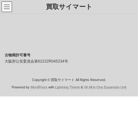
コ
ナ
買取サイマート
ン
ビ
テ
ゲ
ン
ー
ツ
シ
へ
ョ
ス
ン
キ
に
ッ
移
プ
動
古物商許可番号
大阪府公安委員会第62222R045234号
Copyright © 買取サイマート All Rights Reserved.
Powered by
WordPress
with
Lightning Theme
&
VK All in One Expansion Unit